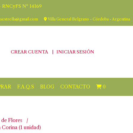
 RNCyFS Nº 14169
asestrella@gmail.com
Villa General Belgrano - Córdoba - Argentina
CREAR CUENTA
INICIAR SESIÓN
RAR
F.A.Q.S
BLOG
CONTACTO
0
 de Flores
 Corina (1 unidad)