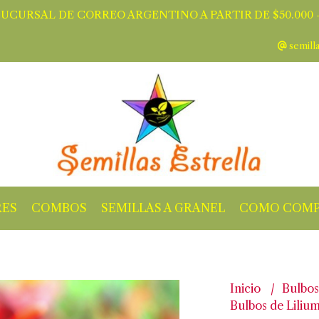
SUCURSAL DE CORREO ARGENTINO A PARTIR DE $50.000 -
semill
RES
COMBOS
SEMILLAS A GRANEL
COMO COMP
Inicio
Bulbos
Bulbos de Lilium