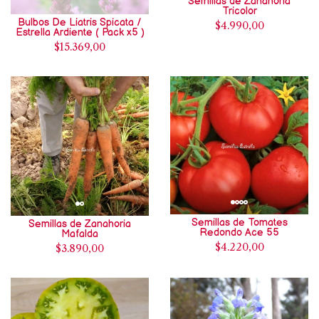
Semillas de Zanahoria
Tricolor
Bulbos De Liatris Spicata /
$4.990,00
Estrella Ardiente ( Pack x5 )
$15.369,00
Semillas de Tomates
Semillas de Zanahoria
Redondo Ace 55
Mafalda
$4.220,00
$3.890,00