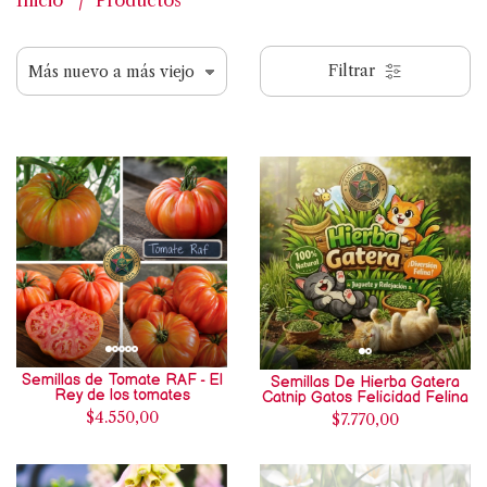
Inicio
Productos
Filtrar
Semillas de Tomate RAF - El
Semillas De Hierba Gatera
Rey de los tomates
Catnip Gatos Felicidad Felina
$4.550,00
$7.770,00