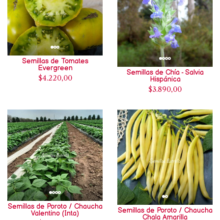
Semillas de Tomates
Evergreen
Semillas de Chía - Salvia
$4.220,00
Hispánica
$3.890,00
Semillas de Poroto / Chaucha
Semillas de Poroto / Chaucha
Valentino (Inta)
Chala Amarilla