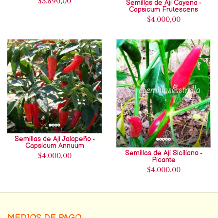
$3.890,00
Semillas de Aji Cayena -
Capsicum Frutescens
$4.000,00
Semillas de Aji Jalapeño -
Capsicum Annuum
Semillas de Aji Siciliano -
$4.000,00
Picante
$4.000,00
MEDIOS DE PAGO