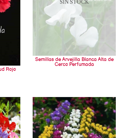
SIN STOCK
Semillas de Arvejilla Blanca Alta de
Cerco Perfumada
ud Rojo