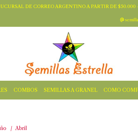
SUCURSAL DE CORREO ARGENTINO A PARTIR DE $50.000 -
semill
RES
COMBOS
SEMILLAS A GRANEL
COMO COMP
oño
Abril