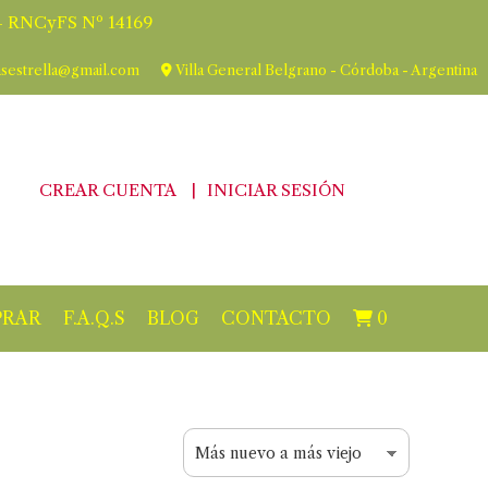
 RNCyFS Nº 14169
asestrella@gmail.com
Villa General Belgrano - Córdoba - Argentina
CREAR CUENTA
INICIAR SESIÓN
RAR
F.A.Q.S
BLOG
CONTACTO
0