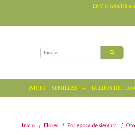
ENVIO GRATIS A 
INICIO
SEMILLAS
BULBOS DE FLO
Inicio
Flores
Por epoca de siembra
Ot