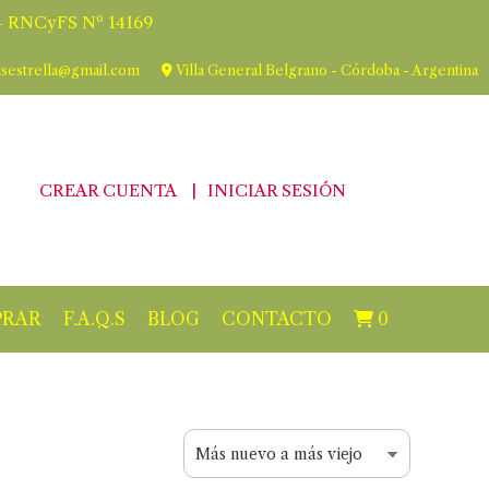
 RNCyFS Nº 14169
asestrella@gmail.com
Villa General Belgrano - Córdoba - Argentina
CREAR CUENTA
INICIAR SESIÓN
RAR
F.A.Q.S
BLOG
CONTACTO
0