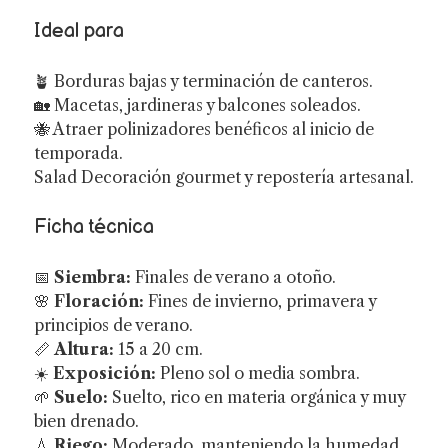
Ideal para
🪴 Borduras bajas y terminación de canteros.
🏡 Macetas, jardineras y balcones soleados.
🐝 Atraer polinizadores benéficos al inicio de
temporada.
Salad Decoración gourmet y repostería artesanal.
Ficha técnica
📅
Siembra:
Finales de verano a otoño.
🌸
Floración:
Fines de invierno, primavera y
principios de verano.
📏
Altura:
15 a 20 cm.
☀️
Exposición:
Pleno sol o media sombra.
🌱
Suelo:
Suelto, rico en materia orgánica y muy
bien drenado.
💧
Riego:
Moderado, manteniendo la humedad