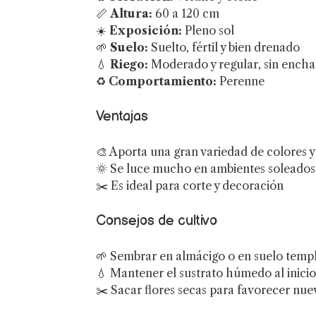
📏
Altura:
60 a 120 cm
☀️
Exposición:
Pleno sol
🌱
Suelo:
Suelto, fértil y bien drenado
💧
Riego:
Moderado y regular, sin encha
♻️
Comportamiento:
Perenne
Ventajas
🎨 Aporta una gran variedad de colores 
🌞 Se luce mucho en ambientes soleados
✂️ Es ideal para corte y decoración
Consejos de cultivo
🌱 Sembrar en almácigo o en suelo temp
💧 Mantener el sustrato húmedo al inicio
✂️ Sacar flores secas para favorecer nue