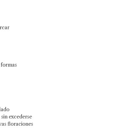
rcar
y formas
lado
 sin excederse
vas floraciones