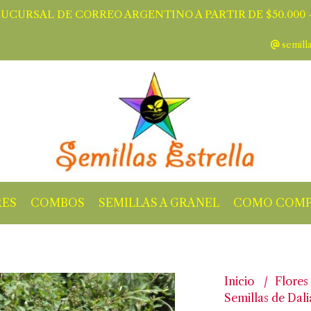
SUCURSAL DE CORREO ARGENTINO A PARTIR DE $50.000 -
semill
RES
COMBOS
SEMILLAS A GRANEL
COMO COMP
Inicio
Flores
Semillas de Dali