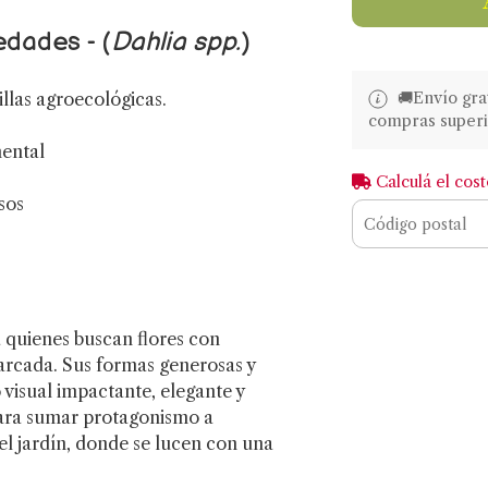
edades - (
Dahlia spp.
)
llas agroecológicas.
🚚​​Envío gr
compras superi
mental
Calculá el cos
sos
a quienes buscan flores con
arcada. Sus formas generosas y
 visual impactante, elegante y
para sumar protagonismo a
el jardín, donde se lucen con una