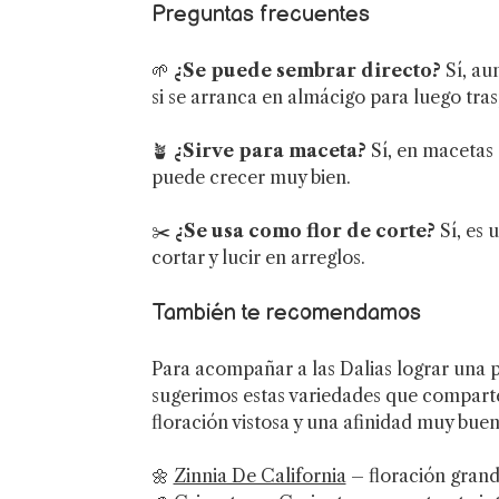
Preguntas frecuentes
🌱
¿Se puede sembrar directo?
Sí, au
si se arranca en almácigo para luego tras
🪴
¿Sirve para maceta?
Sí, en macetas
puede crecer muy bien.
✂️
¿Se usa como flor de corte?
Sí, es 
cortar y lucir en arreglos.
También te recomendamos
Para acompañar a las Dalias lograr una p
sugerimos estas variedades que compart
floración vistosa y una afinidad muy buen
🌼
Zinnia De California
– floración grand