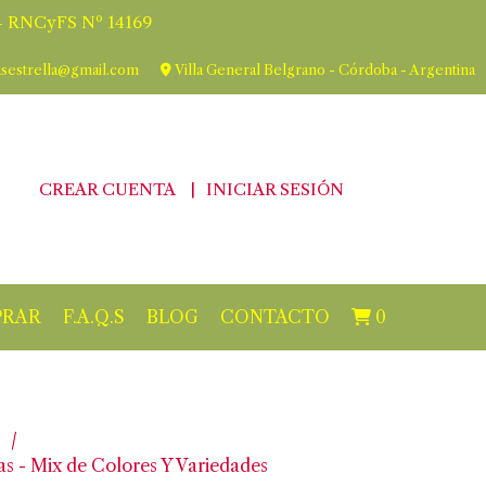
 RNCyFS Nº 14169
asestrella@gmail.com
Villa General Belgrano - Córdoba - Argentina
CREAR CUENTA
INICIAR SESIÓN
RAR
F.A.Q.S
BLOG
CONTACTO
0
as - Mix de Colores Y Variedades