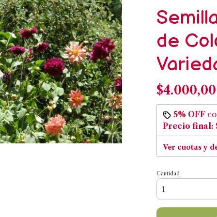
Semilla
de Col
Varied
$4.000,00
5% OFF
c
Precio final:
Ver cuotas y d
Cantidad