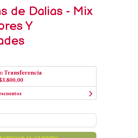
s de Dalias - Mix
ores Y
ades
on
Transferencia
$3.800,00
escuentos