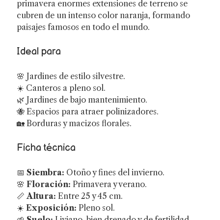
primavera enormes extensiones de terreno se
cubren de un intenso color naranja, formando
paisajes famosos en todo el mundo.
Ideal para
🌸 Jardines de estilo silvestre.
☀️ Canteros a pleno sol.
🌿 Jardines de bajo mantenimiento.
🐝 Espacios para atraer polinizadores.
🏡 Borduras y macizos florales.
Ficha técnica
📅
Siembra:
Otoño y fines del invierno.
🌸
Floración:
Primavera y verano.
📏
Altura:
Entre 25 y 45 cm.
☀️
Exposición:
Pleno sol.
🌱
Suelo:
Liviano, bien drenado y de fertilidad