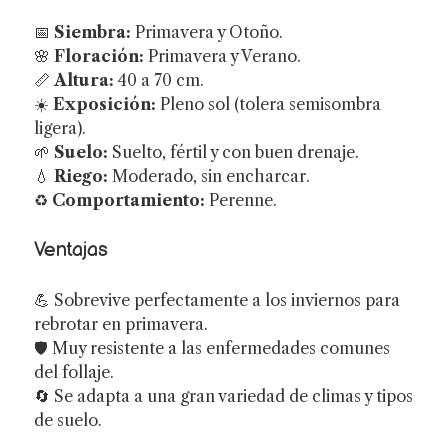
📅
Siembra:
Primavera y Otoño.
🌸
Floración:
Primavera y Verano.
📏
Altura:
40 a 70 cm.
☀️
Exposición:
Pleno sol (tolera semisombra
ligera).
🌱
Suelo:
Suelto, fértil y con buen drenaje.
💧
Riego:
Moderado, sin encharcar.
♻️
Comportamiento:
Perenne.
Ventajas
💪 Sobrevive perfectamente a los inviernos para
rebrotar en primavera.
🛡️ Muy resistente a las enfermedades comunes
del follaje.
🔄 Se adapta a una gran variedad de climas y tipos
de suelo.