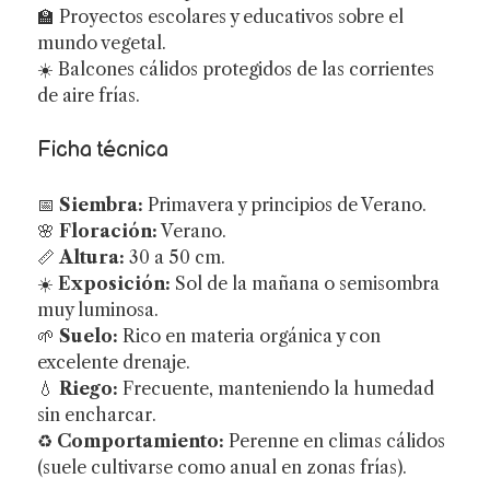
🏫 Proyectos escolares y educativos sobre el
mundo vegetal.
☀️ Balcones cálidos protegidos de las corrientes
de aire frías.
Ficha técnica
📅
Siembra:
Primavera y principios de Verano.
🌸
Floración:
Verano.
📏
Altura:
30 a 50 cm.
☀️
Exposición:
Sol de la mañana o semisombra
muy luminosa.
🌱
Suelo:
Rico en materia orgánica y con
excelente drenaje.
💧
Riego:
Frecuente, manteniendo la humedad
sin encharcar.
♻️
Comportamiento:
Perenne en climas cálidos
(suele cultivarse como anual en zonas frías).