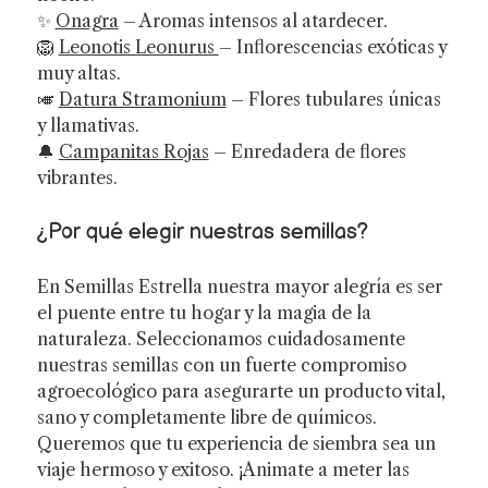
✨
Onagra
– Aromas intensos al atardecer.
🦁
Leonotis Leonurus
– Inflorescencias exóticas y
muy altas.
🎺
Datura Stramonium
– Flores tubulares únicas
y llamativas.
🔔
Campanitas Rojas
– Enredadera de flores
vibrantes.
¿Por qué elegir nuestras semillas?
En Semillas Estrella nuestra mayor alegría es ser
el puente entre tu hogar y la magia de la
naturaleza. Seleccionamos cuidadosamente
nuestras semillas con un fuerte compromiso
agroecológico para asegurarte un producto vital,
sano y completamente libre de químicos.
Queremos que tu experiencia de siembra sea un
viaje hermoso y exitoso. ¡Animate a meter las