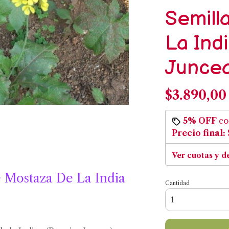
Semill
La Indi
Junce
$3.890,00
5% OFF
c
Precio final:
Ver cuotas y d
e Mostaza De La India
Cantidad