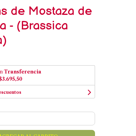
as de Mostaza de
a - (Brassica
a)
on
Transferencia
$3.695,50
escuentos