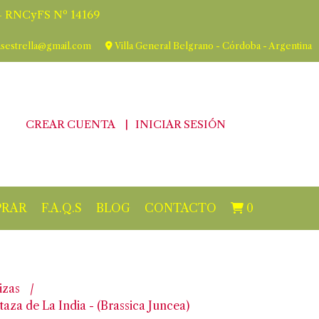
 RNCyFS Nº 14169
asestrella@gmail.com
Villa General Belgrano - Córdoba - Argentina
CREAR CUENTA
INICIAR SESIÓN
RAR
F.A.Q.S
BLOG
CONTACTO
0
izas
aza de La India - (Brassica Juncea)