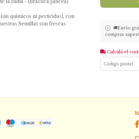
 la India - (Brassica Juncea)
sin quimicos ni pesticidas), con
uestras Semillas son frescas
🚚​​Envío gr
compras superi
Calculá el cos
N
C