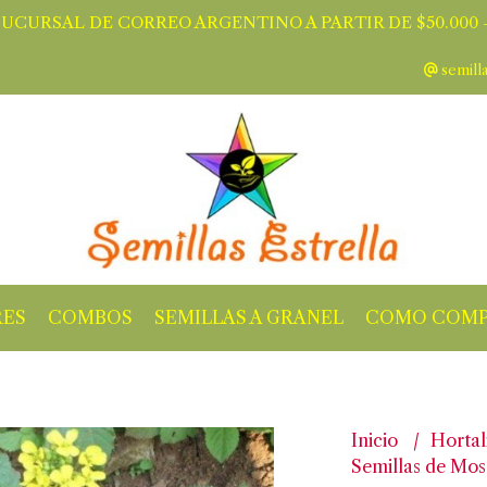
SUCURSAL DE CORREO ARGENTINO A PARTIR DE $50.000 -
semill
RES
COMBOS
SEMILLAS A GRANEL
COMO COMP
Inicio
Hortal
Semillas de Most