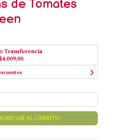
as de Tomates
reen
on
Transferencia
$4.009,00
escuentos
AGREGAR AL CARRITO