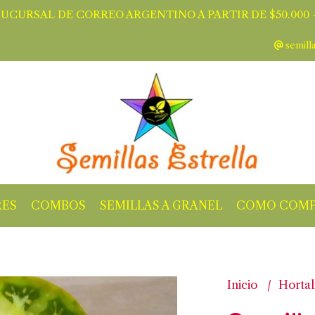
SUCURSAL DE CORREO ARGENTINO A PARTIR DE $50.000 -
semill
RES
COMBOS
SEMILLAS A GRANEL
COMO COMP
Inicio
Hortal