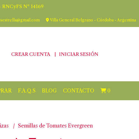
 RNCyFS Nº 14169
asestrella@gmail.com
Villa General Belgrano - Córdoba - Argentina
CREAR CUENTA
INICIAR SESIÓN
RAR
F.A.Q.S
BLOG
CONTACTO
0
izas
Semillas de Tomates Evergreen