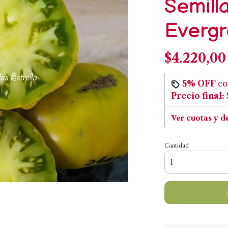
Semill
Everg
$4.220,00
5% OFF
c
Precio final:
Ver cuotas y d
Cantidad